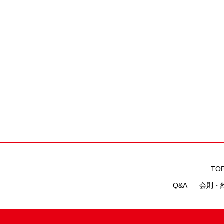
TO
Q&A
会則・